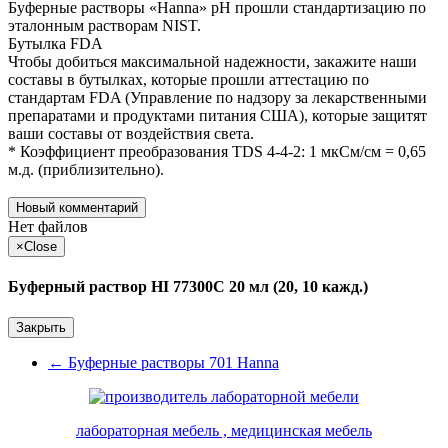
Буферные растворы «Hanna» pH прошли стандартизацию по
эталонным растворам NIST.
Бутылка FDA
Чтобы добиться максимальной надежности, закажите наши
составы в бутылках, которые прошли аттестацию по
стандартам FDA (Управление по надзору за лекарственными
препаратами и продуктами питания США), которые защитят
ваши составы от воздействия света.
* Коэффициент преобразования TDS 4-4-2: 1 мкСм/см = 0,65
м.д. (приблизительно).
Новый комментарий
Нет файлов
×
Close
Буферный раствор HI 77300C 20 мл (20, 10 кажд.)
Закрыть
←
Буферные растворы 701 Hanna
лабораторная мебель , медицинская мебель