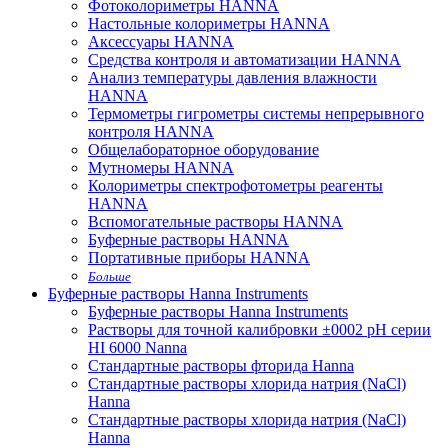
Фотоколориметры HANNA
Настольные колориметры HANNA
Аксессуары HANNA
Средства контроля и автоматизации HANNA
Анализ температуры давления влажности
HANNA
Термометры гигрометры системы непрерывного
контроля HANNA
Общелабораторное оборудование
Мутномеры HANNA
Колориметры спектрофотометры реагенты
HANNA
Вспомогательные растворы HANNA
Буферные растворы HANNA
Портативные приборы HANNA
Больше
Буферные растворы Hanna Instruments
Буферные растворы Hanna Instruments
Растворы для точной калибровки ±0002 pH серии
HI 6000 Nanna
Стандартные растворы фторида Hanna
Стандартные растворы хлорида натрия (NaCl)
Hanna
Стандартные растворы хлорида натрия (NaCl)
Hanna