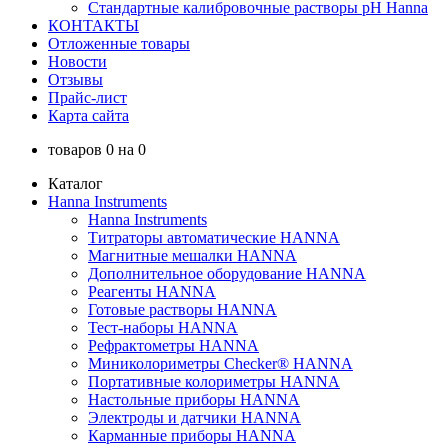
Стандартные калибровочные растворы pH Hanna
КОНТАКТЫ
Отложенные товары
Новости
Отзывы
Прайс-лист
Карта сайта
товаров
0
на
0
Каталог
Hanna Instruments
Hanna Instruments
Титраторы автоматические HANNA
Магнитные мешалки HANNA
Дополнительное оборудование HANNA
Реагенты HANNA
Готовые растворы HANNA
Тест-наборы HANNA
Рефрактометры HANNA
Миниколориметры Checker® HANNA
Портативные колориметры HANNA
Настольные приборы HANNA
Электроды и датчики HANNA
Карманные приборы HANNA