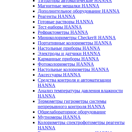
Титраторы автоматические HANNA
Магнитные мешалки HANNA
Дополнительное оборудование HANNA
Реагенты HANNA
Готовые растворы HANNA
Тест-наборы HANNA
Рефрактометры HANNA
Миниколориметры Checker® HANNA
Портативные колориметры HANNA
Настольные приборы HANNA
Электроды и датчики HANNA
Карманные приборы HANNA
Фотоколориметры HANNA
Настольные колориметры HANNA
Аксессуары HANNA
Средства контроля и автоматизации
HANNA
Анализ температуры давления влажности
HANNA
Термометры гигрометры системы
непрерывного контроля HANNA
Общелабораторное оборудование
Мутномеры HANNA
Колориметры спектрофотометры реагенты
HANNA