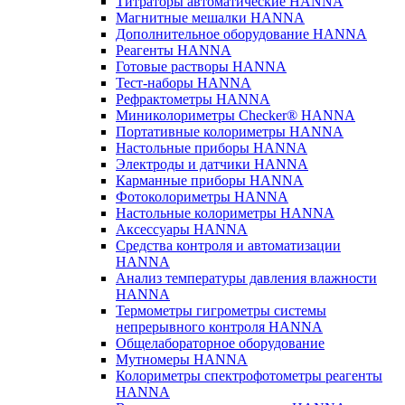
Титраторы автоматические HANNA
Магнитные мешалки HANNA
Дополнительное оборудование HANNA
Реагенты HANNA
Готовые растворы HANNA
Тест-наборы HANNA
Рефрактометры HANNA
Миниколориметры Checker® HANNA
Портативные колориметры HANNA
Настольные приборы HANNA
Электроды и датчики HANNA
Карманные приборы HANNA
Фотоколориметры HANNA
Настольные колориметры HANNA
Аксессуары HANNA
Средства контроля и автоматизации
HANNA
Анализ температуры давления влажности
HANNA
Термометры гигрометры системы
непрерывного контроля HANNA
Общелабораторное оборудование
Мутномеры HANNA
Колориметры спектрофотометры реагенты
HANNA