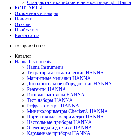
Стандартные калибровочные растворы pH Hanna
КОНТАКТЫ
Отложенные товары
Новости
Отзывы
Прайс-лист
Карта сайта
товаров
0
на
0
Каталог
Hanna Instruments
Hanna Instruments
Титраторы автоматические HANNA
Магнитные мешалки HANNA
Дополнительное оборудование HANNA
Реагенты HANNA
Готовые растворы HANNA
Тест-наборы HANNA
Рефрактометры HANNA
Миниколориметры Checker® HANNA
Портативные колориметры HANNA
Настольные приборы HANNA
Электроды и датчики HANNA
Карманные приборы HANNA