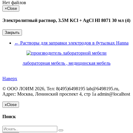
Нет файлов
×
Close
Электролитный раствор, 3.5M KCl + AgCl HI 8071 30 мл (4)
Закрыть
←
Растворы для заправки электродов в бутылках Hanna
лабораторная мебель , медицинская мебель
Наверх
©
ООО ЛОИМ
2026, Тел:
8(495)6498195 lab@6498195.ru
,
Адрес:
Москва, Ленинский проспект 4, стр 1а
admin@localhost
x
Close
Поиск