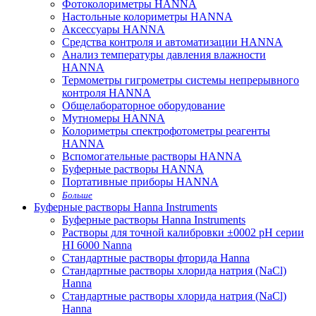
Фотоколориметры HANNA
Настольные колориметры HANNA
Аксессуары HANNA
Средства контроля и автоматизации HANNA
Анализ температуры давления влажности
HANNA
Термометры гигрометры системы непрерывного
контроля HANNA
Общелабораторное оборудование
Мутномеры HANNA
Колориметры спектрофотометры реагенты
HANNA
Вспомогательные растворы HANNA
Буферные растворы HANNA
Портативные приборы HANNA
Больше
Буферные растворы Hanna Instruments
Буферные растворы Hanna Instruments
Растворы для точной калибровки ±0002 pH серии
HI 6000 Nanna
Стандартные растворы фторида Hanna
Стандартные растворы хлорида натрия (NaCl)
Hanna
Стандартные растворы хлорида натрия (NaCl)
Hanna