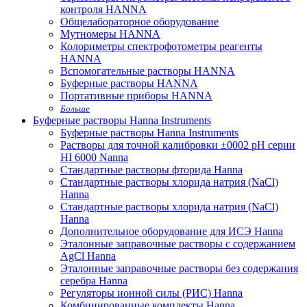
контроля HANNA
Общелабораторное оборудование
Мутномеры HANNA
Колориметры спектрофотометры реагенты
HANNA
Вспомогательные растворы HANNA
Буферные растворы HANNA
Портативные приборы HANNA
Больше
Буферные растворы Hanna Instruments
Буферные растворы Hanna Instruments
Растворы для точной калибровки ±0002 pH серии
HI 6000 Nanna
Стандартные растворы фторида Hanna
Стандартные растворы хлорида натрия (NaCl)
Hanna
Стандартные растворы хлорида натрия (NaCl)
Hanna
Дополнительное оборудование для ИСЭ Hanna
Эталонные заправочные растворы с содержанием
AgCl Hanna
Эталонные заправочные растворы без содержания
серебра Hanna
Регуляторы ионной силы (РИС) Hanna
Комбинированные комплекты Hanna