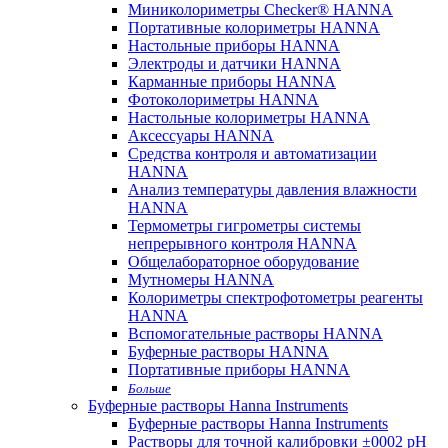
Миниколориметры Checker® HANNA
Портативные колориметры HANNA
Настольные приборы HANNA
Электроды и датчики HANNA
Карманные приборы HANNA
Фотоколориметры HANNA
Настольные колориметры HANNA
Аксессуары HANNA
Средства контроля и автоматизации
HANNA
Анализ температуры давления влажности
HANNA
Термометры гигрометры системы
непрерывного контроля HANNA
Общелабораторное оборудование
Мутномеры HANNA
Колориметры спектрофотометры реагенты
HANNA
Вспомогательные растворы HANNA
Буферные растворы HANNA
Портативные приборы HANNA
Больше
Буферные растворы Hanna Instruments
Буферные растворы Hanna Instruments
Растворы для точной калибровки ±0002 pH