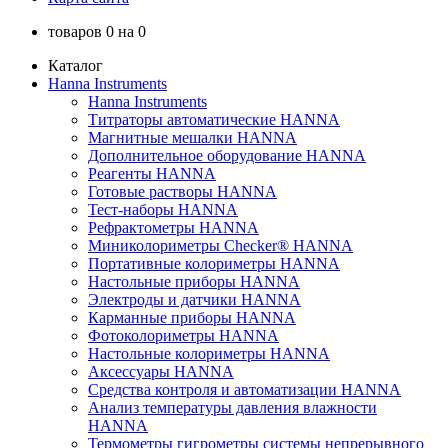
товаров
0
на
0
Каталог
Hanna Instruments
Hanna Instruments
Титраторы автоматические HANNA
Магнитные мешалки HANNA
Дополнительное оборудование HANNA
Реагенты HANNA
Готовые растворы HANNA
Тест-наборы HANNA
Рефрактометры HANNA
Миниколориметры Checker® HANNA
Портативные колориметры HANNA
Настольные приборы HANNA
Электроды и датчики HANNA
Карманные приборы HANNA
Фотоколориметры HANNA
Настольные колориметры HANNA
Аксессуары HANNA
Средства контроля и автоматизации HANNA
Анализ температуры давления влажности
HANNA
Термометры гигрометры системы непрерывного