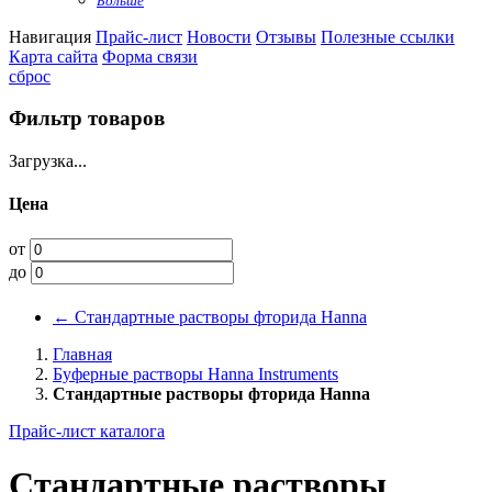
Больше
Навигация
Прайс-лист
Новости
Отзывы
Полезные ссылки
Карта сайта
Форма связи
сброс
Фильтр товаров
Загрузка...
Цена
от
до
←
Стандартные растворы фторида Hanna
Главная
Буферные растворы Hanna Instruments
Стандартные растворы фторида Hanna
Прайс-лист каталога
Стандартные растворы