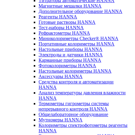
Титраторы автоматические HANNA
Магнитные мешалки HANNA
Дополнительное оборудование HANNA
Реагенты HANNA
Готовые растворы HANNA
Тест-наборы HANNA
Рефрактометры HANNA
Миниколориметры Checker® HANNA
Портативные колориметры HANNA
Настольные приборы HANNA
Электроды и датчики HANNA
Карманные приборы HANNA
Фотоколориметры HANNA
Настольные колориметры HANNA
Аксессуары HANNA
Средства контроля и автоматизации
HANNA
Анализ температуры давления влажности
HANNA
Термометры гигрометры системы
непрерывного контроля HANNA
Общелабораторное оборудование
Мутномеры HANNA
Колориметры спектрофотометры реагенты
HANNA