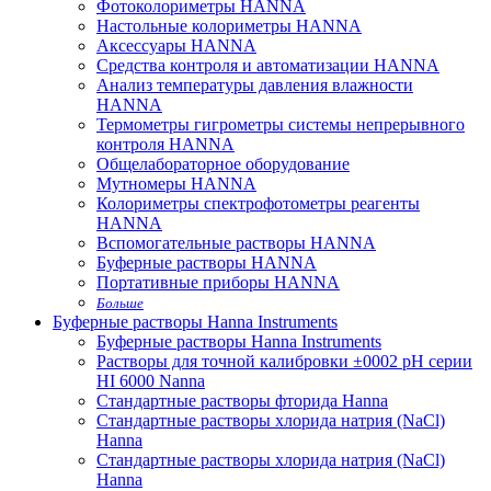
Фотоколориметры HANNA
Настольные колориметры HANNA
Аксессуары HANNA
Средства контроля и автоматизации HANNA
Анализ температуры давления влажности
HANNA
Термометры гигрометры системы непрерывного
контроля HANNA
Общелабораторное оборудование
Мутномеры HANNA
Колориметры спектрофотометры реагенты
HANNA
Вспомогательные растворы HANNA
Буферные растворы HANNA
Портативные приборы HANNA
Больше
Буферные растворы Hanna Instruments
Буферные растворы Hanna Instruments
Растворы для точной калибровки ±0002 pH серии
HI 6000 Nanna
Стандартные растворы фторида Hanna
Стандартные растворы хлорида натрия (NaCl)
Hanna
Стандартные растворы хлорида натрия (NaCl)
Hanna