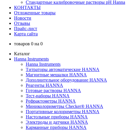
Стандартные калибровочные растворы pH Hanna
КОНТАКТЫ
Отложенные товары
Новости
Отзывы
Прайс-лист
Карта сайта
товаров
0
на
0
Каталог
Hanna Instruments
Hanna Instruments
Титраторы автоматические HANNA
Магнитные мешалки HANNA
Дополнительное оборудование HANNA
Реагенты HANNA
Готовые растворы HANNA
Тест-наборы HANNA
Рефрактометры HANNA
Миниколориметры Checker® HANNA
Портативные колориметры HANNA
Настольные приборы HANNA
Электроды и датчики HANNA
Карманные приборы HANNA